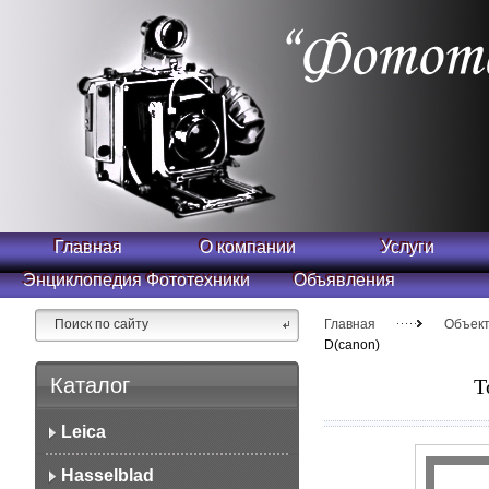
Главная
О компании
Услуги
Энциклопедия Фототехники
Объявления
Главная
Объек
D(canon)
Каталог
T
Leica
Hasselblad