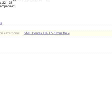
 22 – 38
иафрагмы:6
ax
ой категории:
SMC Pentax DA 17-70mm f/4 »