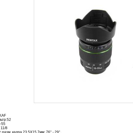
:KAF
ьтр:52
-55
 11/8
 разм. кадра 23.5Х15.7мм: 76° - 29°