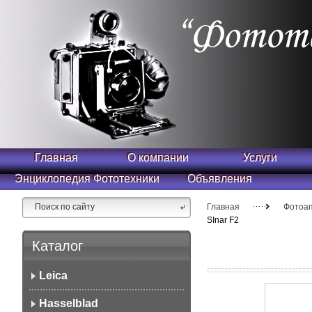
Главная
О компании
Услуги
Энциклопедия Фототехники
Объявления
Главная
Фотоа
SInar F2
Каталог
Leica
Hasselblad