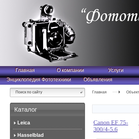
Главная
О компании
Услуги
Энциклопедия Фототехники
Объявления
Главная
Объек
Каталог
Canon EF 75-
Leica
300/4-5.6
Hasselblad